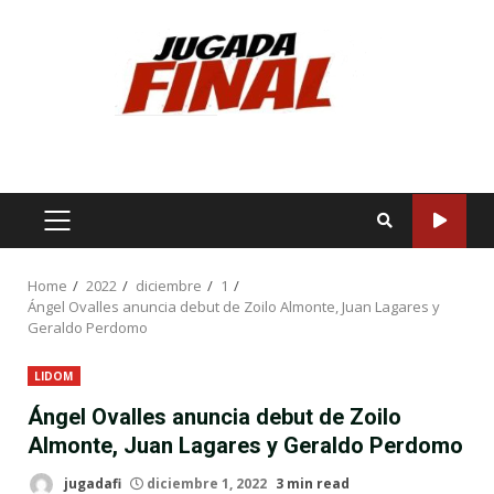
Skip
to
content
PRIMARY
MENU
Home
2022
diciembre
1
Ángel Ovalles anuncia debut de Zoilo Almonte, Juan Lagares y
Geraldo Perdomo
LIDOM
Ángel Ovalles anuncia debut de Zoilo
Almonte, Juan Lagares y Geraldo Perdomo
jugadafi
diciembre 1, 2022
3 min read