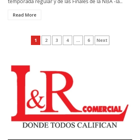
temporada regular y de las Finales de la NBA -la...
Read More
Posts
1
2
3
4
…
6
Next
pagination