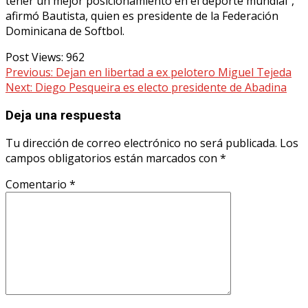
tener un mejor posicionamiento en el deporte mundial”,
afirmó Bautista, quien es presidente de la Federación
Dominicana de Softbol.
Post Views:
962
Continue
Previous:
Dejan en libertad a ex pelotero Miguel Tejeda
Next:
Diego Pesqueira es electo presidente de Abadina
Reading
Deja una respuesta
Tu dirección de correo electrónico no será publicada.
Los
campos obligatorios están marcados con
*
Comentario
*