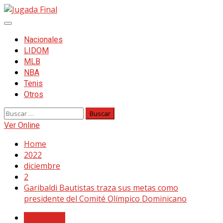
Skip
to
Primary
content
Menu
Nacionales
LIDOM
MLB
NBA
Tenis
Otros
Buscar:
Ver Online
Home
2022
diciembre
2
Garibaldi Bautistas traza sus metas como
presidente del Comité Olímpico Dominicano
Nacionales