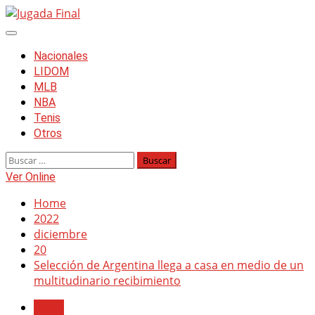
Skip
to
Primary
content
Menu
Nacionales
LIDOM
MLB
NBA
Tenis
Otros
Buscar:
Ver Online
Home
2022
diciembre
20
Selección de Argentina llega a casa en medio de un
multitudinario recibimiento
Otros