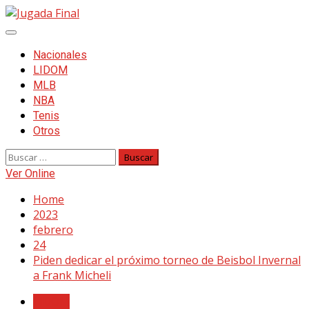
Skip
to
Primary
content
Menu
Nacionales
LIDOM
MLB
NBA
Tenis
Otros
Buscar:
Ver Online
Home
2023
febrero
24
Piden dedicar el próximo torneo de Beisbol Invernal
a Frank Micheli
LIDOM