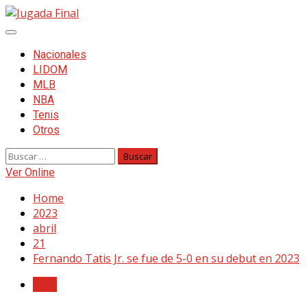
Skip
to
Primary
content
Menu
Nacionales
LIDOM
MLB
NBA
Tenis
Otros
Buscar:
Ver Online
Home
2023
abril
21
Fernando Tatis Jr. se fue de 5-0 en su debut en 2023
MLB