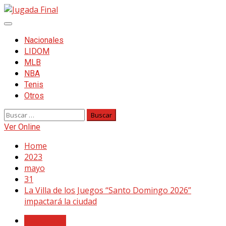
Skip
to
Primary
content
Menu
Nacionales
LIDOM
MLB
NBA
Tenis
Otros
Buscar:
Ver Online
Home
2023
mayo
31
La Villa de los Juegos “Santo Domingo 2026”
impactará la ciudad
Nacionales