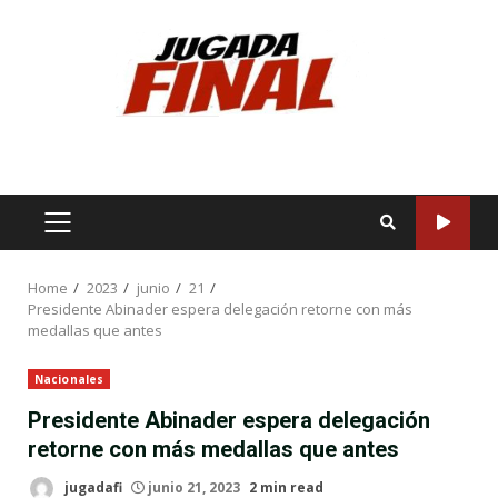
Skip
to
content
PRIMARY
MENU
Home
2023
junio
21
Presidente Abinader espera delegación retorne con más
medallas que antes
Nacionales
Presidente Abinader espera delegación
retorne con más medallas que antes
jugadafi
junio 21, 2023
2 min read