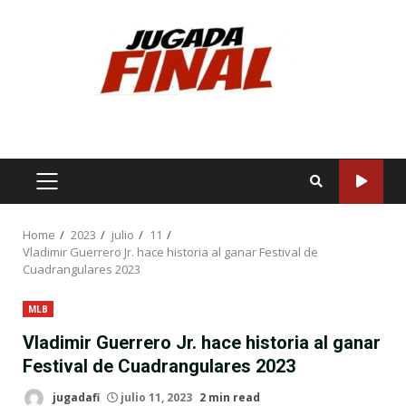
Skip
to
content
PRIMARY
MENU
Home
2023
julio
11
Vladimir Guerrero Jr. hace historia al ganar Festival de
Cuadrangulares 2023
MLB
Vladimir Guerrero Jr. hace historia al ganar
Festival de Cuadrangulares 2023
jugadafi
julio 11, 2023
2 min read