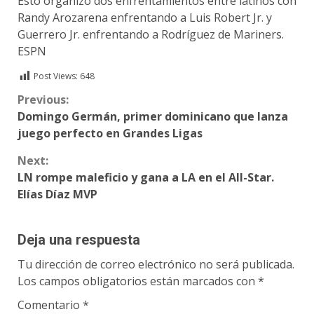
Esto organizó dos enfrentamientos entre latinos con
Randy Arozarena enfrentando a Luis Robert Jr. y
Guerrero Jr. enfrentando a Rodríguez de Mariners.
ESPN
Post Views:
648
Continue
Previous:
Domingo Germán, primer dominicano que lanza
Reading
juego perfecto en Grandes Ligas
Next:
LN rompe maleficio y gana a LA en el All-Star.
Elías Díaz MVP
Deja una respuesta
Tu dirección de correo electrónico no será publicada.
Los campos obligatorios están marcados con
*
Comentario
*