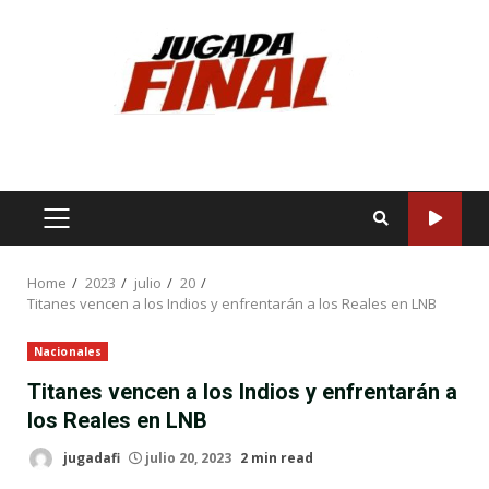
Skip
to
content
PRIMARY
MENU
Home
2023
julio
20
Titanes vencen a los Indios y enfrentarán a los Reales en LNB
Nacionales
Titanes vencen a los Indios y enfrentarán a
los Reales en LNB
jugadafi
julio 20, 2023
2 min read