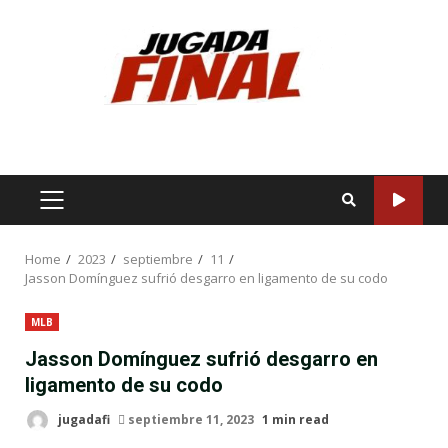
Skip
to
content
PRIMARY
MENU
Home
2023
septiembre
11
Jasson Domínguez sufrió desgarro en ligamento de su codo
MLB
Jasson Domínguez sufrió desgarro en
ligamento de su codo
jugadafi
septiembre 11, 2023
1 min read