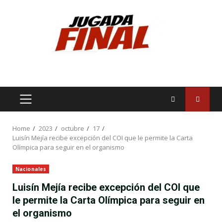
Skip
to
content
PRIMARY
MENU
Home
2023
octubre
17
Luisín Mejía recibe excepción del COI que le permite la Carta
Olímpica para seguir en el organismo
Nacionales
Luisín Mejía recibe excepción del COI que
le permite la Carta Olímpica para seguir en
el organismo