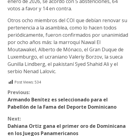
enero de 2026, se acordó con 5 abstenciones, 64
votos a favor y 14 en contra.
Otros ocho miembros del COI que debían renovar su
pertenencia a la asamblea, como lo hacen todos
periódicamente, fueron confirmados por unanimidad
por ocho años más: la marroquí Nawal El
Moutawakel, Alberto de Mónaco, el Gran Duque de
Luxemburgo, el ucraniano Valeriy Borzov, la sueca
Gunilla Lindberg, el pakistaní Syed Shahid Ali y el
serbio Nenad Lalovic.
Post Views:
534
Continue
Previous:
Armando Benítez es seleccionado para el
Reading
Pabellón de la Fama del Deporte Dominicano
Next:
Dahiana Ortiz gana el primer oro de Dominicana
en los Juegos Panamericanos