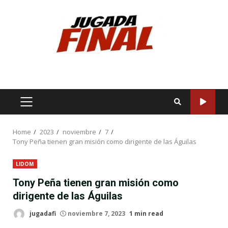
Skip
to
content
PRIMARY
MENU
Home
2023
noviembre
7
Tony Peña tienen gran misión como dirigente de las Águilas
LIDOM
Tony Peña tienen gran misión como
dirigente de las Águilas
jugadafi
noviembre 7, 2023
1 min read