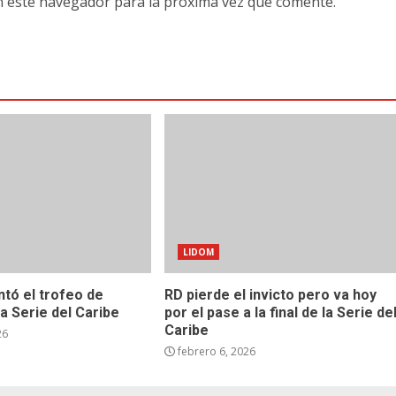
n este navegador para la próxima vez que comente.
LIDOM
ntó el trofeo de
RD pierde el invicto pero va hoy
a Serie del Caribe
por el pase a la final de la Serie de
Caribe
26
febrero 6, 2026