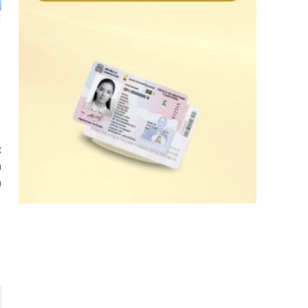
:
a
a