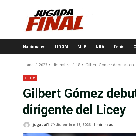
Skip
to
content
Nacionales
LIDOM
MLB
NBA
Tenis
O
Home
2023
diciembre
18
Gilbert Gómez debuta con tr
LIDOM
Gilbert Gómez debu
dirigente del Licey
jugadafi
diciembre 18, 2023
1 min read