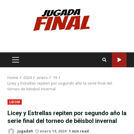
Skip
to
content
PRIMARY
MENU
Home
2024
enero
19
Licey y Estrellas repiten por segundo año la serie final del
torneo de béisbol invernal
LIDOM
Licey y Estrellas repiten por segundo año la
serie final del torneo de béisbol invernal
jugadafi
enero 19, 2024
1 min read