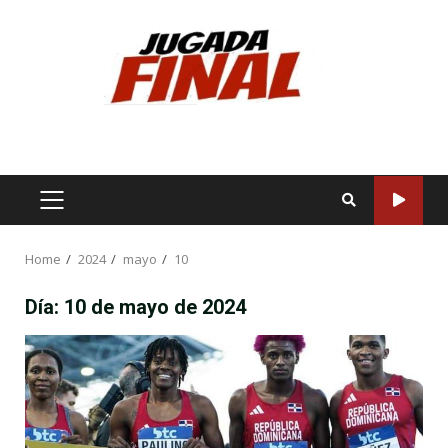
Skip
to
content
PRIMARY
MENU
Home
2024
mayo
10
Día:
10 de mayo de 2024