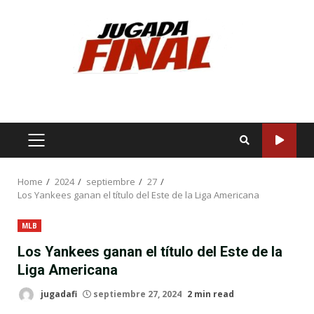
Skip
to
content
PRIMARY
MENU
Home
2024
septiembre
27
Los Yankees ganan el título del Este de la Liga Americana
MLB
Los Yankees ganan el título del Este de la
Liga Americana
jugadafi
septiembre 27, 2024
2 min read