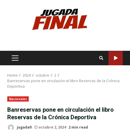
Skip
to
content
PRIMARY
MENU
Home
2024
octubre
2
Banreservas pone en circulación el libro Reservas de la Crónica
Deportiva
Nacionales
Banreservas pone en circulación el libro
Reservas de la Crónica Deportiva
jugadafi
octubre 2, 2024
2 min read