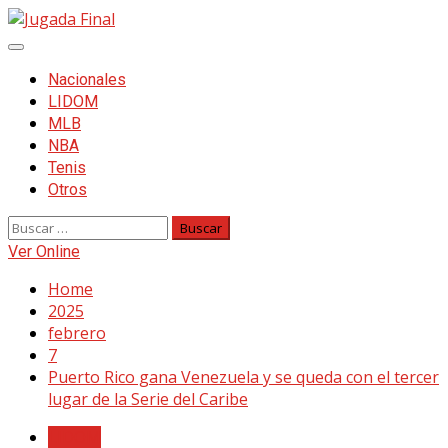
Skip
to
Primary
content
Menu
Nacionales
LIDOM
MLB
NBA
Tenis
Otros
Buscar:
Ver Online
Home
2025
febrero
7
Puerto Rico gana Venezuela y se queda con el tercer
lugar de la Serie del Caribe
LIDOM