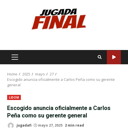
Skip
to
content
PRIMARY
MENU
Home
2025
mayo
27
Escogido anuncia oficialmente a Carlos Peña como su gerente
general
LIDOM
Escogido anuncia oficialmente a Carlos
Peña como su gerente general
jugadafi
mayo 27, 2025
2 min read