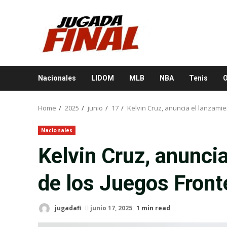
Skip
to
content
Nacionales
LIDOM
MLB
NBA
Tenis
O
Home
2025
junio
17
Kelvin Cruz, anuncia el lanzamie
Nacionales
Kelvin Cruz, anuncia
de los Juegos Front
jugadafi
junio 17, 2025
1 min read