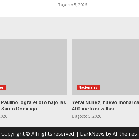
6
agosto 5, 2026
es
Nacionales
 Paulino logra el oro bajo las
Yeral Núñez, nuevo monarca
de Santo Domingo
400 metros vallas
2026
agosto 5, 2026
Copyright © All rights reserved.
|
DarkNews
by AF themes.