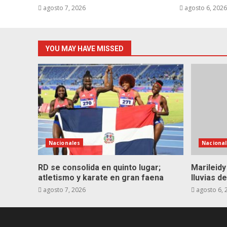
agosto 7, 2026
agosto 6, 202
YOU MAY HAVE MISSED
Nacionales
Nacional
RD se consolida en quinto lugar;
Marileidy
atletismo y karate en gran faena
lluvias 
agosto 7, 2026
agosto 6, 