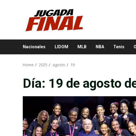
Skip
to
content
Nacionales
LIDOM
MLB
NBA
Tenis
O
Home
2025
agosto
19
Día:
19 de agosto d