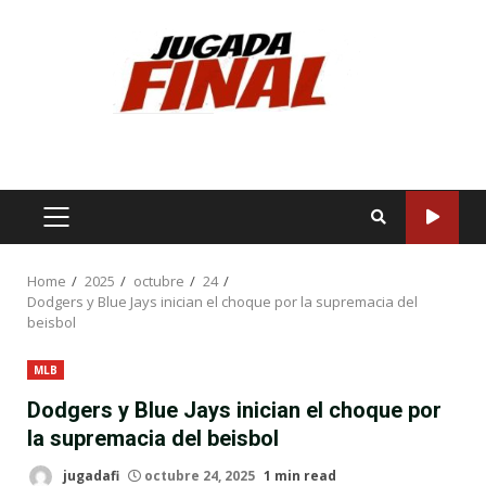
Skip
to
content
PRIMARY
MENU
Home
2025
octubre
24
Dodgers y Blue Jays inician el choque por la supremacia del
beisbol
MLB
Dodgers y Blue Jays inician el choque por
la supremacia del beisbol
jugadafi
octubre 24, 2025
1 min read