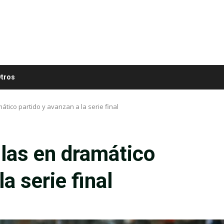
tros
tico partido y avanzan a la serie final
las en dramático
a serie final