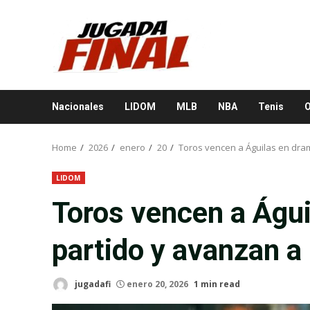
Skip
to
content
Nacionales
LIDOM
MLB
NBA
Tenis
O
Home
2026
enero
20
Toros vencen a Águilas en dramá
LIDOM
Toros vencen a Águi
partido y avanzan a l
jugadafi
enero 20, 2026
1 min read