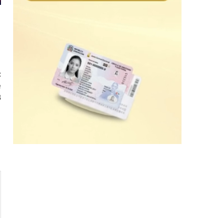
:
e
B