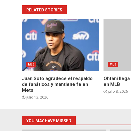
RELATED STORIES
MLB
MLB
Juan Soto agradece el respaldo
Ohtani llega
de fanáticos y mantiene fe en
en MLB
Mets
julio 8, 2026
julio 13, 2026
YOU MAY HAVE MISSED