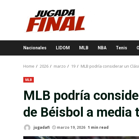
Skip
to
content
Nacionales
LIDOM
MLB
NBA
Tenis
O
Home
2026
marzo
19
MLB podría considerar un Clás
MLB
MLB podría conside
de Béisbol a media
jugadafi
marzo 19, 2026
1 min read