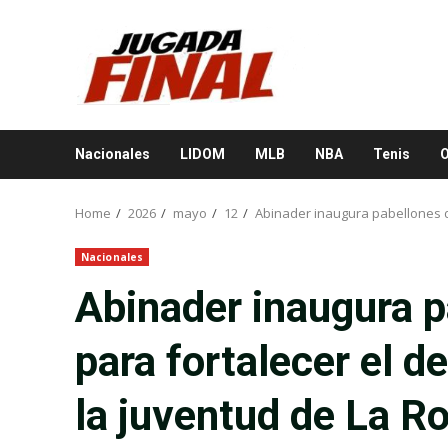
Skip
to
content
Nacionales
LIDOM
MLB
NBA
Tenis
O
Home
2026
mayo
12
Abinader inaugura pabellones d
Nacionales
Abinader inaugura p
para fortalecer el d
la juventud de La 