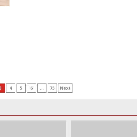
3
4
5
6
…
75
Next