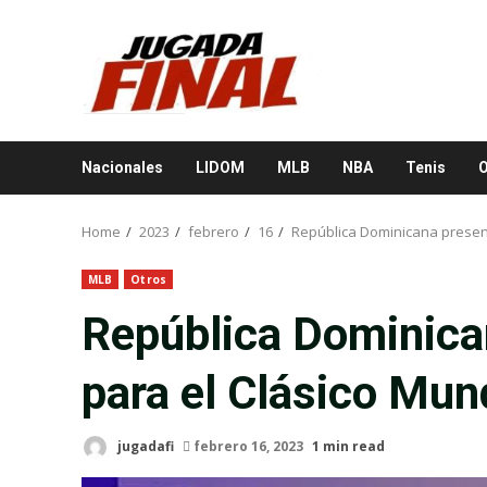
Skip
to
content
Nacionales
LIDOM
MLB
NBA
Tenis
O
Home
2023
febrero
16
República Dominicana present
MLB
Otros
República Dominica
para el Clásico Mun
jugadafi
febrero 16, 2023
1 min read