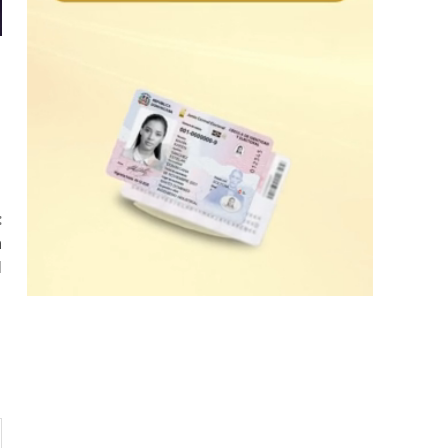
:
a
l