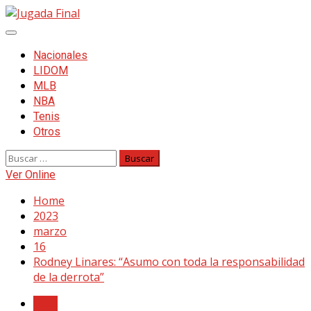
Skip
to
Primary
content
Menu
Nacionales
LIDOM
MLB
NBA
Tenis
Otros
Buscar:
Ver Online
Home
2023
marzo
16
Rodney Linares: “Asumo con toda la responsabilidad
de la derrota”
MLB