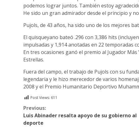
podemos lograr juntos. También estoy agradecido
He sido un gran admirador desde el principio y no
Pujols, de 43 años, ha sido uno de los mejores bat
El quisqueyano bateó .296 con 3,386 hits (incluye
impulsadas y 1,914 anotadas en 22 temporadas co
En tres ocasiones ganó el premio al Jugador Más 
Estrellas.
Fuera del campo, el trabajo de Pujols con su fun
legendaria y le hizo merecedor de varios homena
2008 y el Premio Humanitario Deportivo Muhamm
Post Views:
611
Continue
Previous:
Luis Abinader resalta apoyo de su gobierno al
Reading
deporte