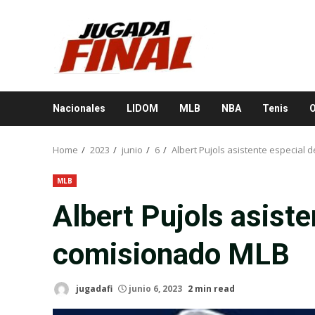
Skip
to
content
Nacionales
LIDOM
MLB
NBA
Tenis
O
Home
2023
junio
6
Albert Pujols asistente especial 
MLB
Albert Pujols asiste
comisionado MLB
jugadafi
junio 6, 2023
2 min read