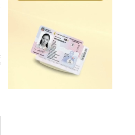
:
s
a