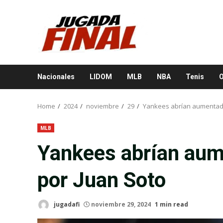
Skip
to
content
Nacionales
LIDOM
MLB
NBA
Tenis
O
Home
2024
noviembre
29
Yankees abrían aumentado 
MLB
Yankees abrían aume
por Juan Soto
jugadafi
noviembre 29, 2024
1 min read