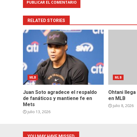
RELATED STORIES
MLB
MLB
Juan Soto agradece el respaldo
Ohtani llega
de fanáticos y mantiene fe en
en MLB
Mets
julio 8, 2026
julio 13, 2026
YOU MAY HAVE MISSED