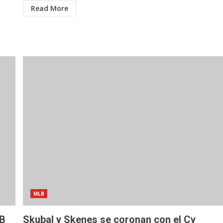
Read More
MLB
LB
Skubal y Skenes se coronan con el Cy