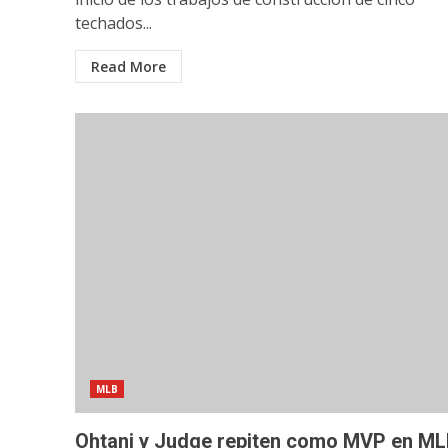
techados...
Read More
MLB
Ohtani y Judge repiten como MVP en M