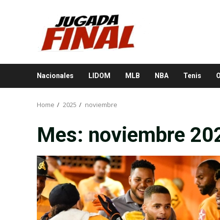
Skip
to
content
Nacionales
LIDOM
MLB
NBA
Tenis
O
Home
2025
noviembre
Mes:
noviembre 20