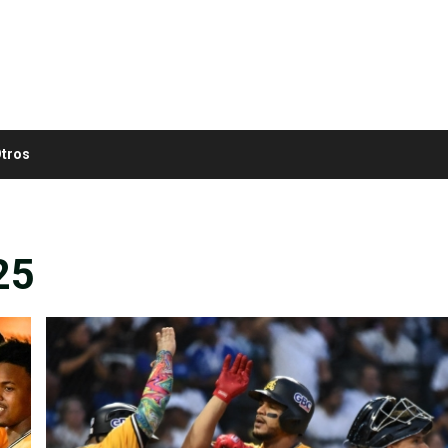
tros
25