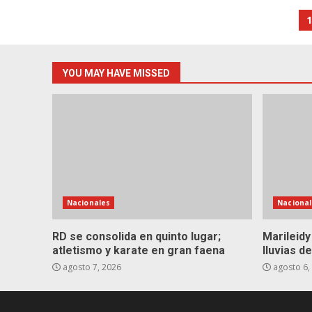
P
p
YOU MAY HAVE MISSED
Nacionales
Nacional
RD se consolida en quinto lugar;
Marileidy
atletismo y karate en gran faena
lluvias 
agosto 7, 2026
agosto 6,