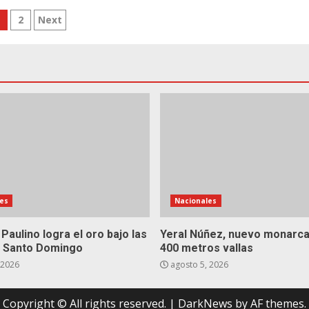
osts
1
2
Next
agination
es
Nacionales
 Paulino logra el oro bajo las
Yeral Núñez, nuevo monarca
de Santo Domingo
400 metros vallas
 2026
agosto 5, 2026
Copyright © All rights reserved.
|
DarkNews
by AF themes.