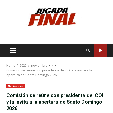
Skip
to
content
PRIMARY
MENU
Home
2025
noviembre
4
Comisión se reúne con presidenta del COI y la invita a la
apertura de Santo Domingo 2026
Nacionales
Comisión se reúne con presidenta del COI
y la invita a la apertura de Santo Domingo
2026