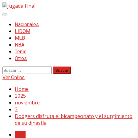
Skip
to
Primary
content
Menu
Nacionales
LIDOM
MLB
NBA
Tenis
Otros
Buscar:
Ver Online
Home
2025
noviembre
3
Dodgers disfruta el bicampeonato y el surgimiento
de su dinastía
MLB