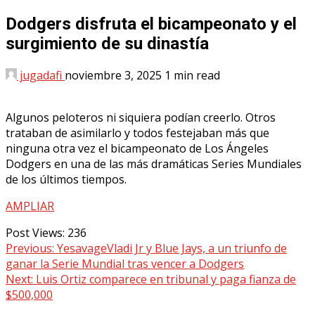
Dodgers disfruta el bicampeonato y el
surgimiento de su dinastía
jugadafi
noviembre 3, 2025
1 min read
Algunos peloteros ni siquiera podían creerlo. Otros
trataban de asimilarlo y todos festejaban más que
ninguna otra vez el bicampeonato de Los Ángeles
Dodgers en una de las más dramáticas Series Mundiales
de los últimos tiempos.
AMPLIAR
Post Views:
236
Continue
Previous:
YesavageVladi Jr y Blue Jays, a un triunfo de
ganar la Serie Mundial tras vencer a Dodgers
Reading
Next:
Luis Ortiz comparece en tribunal y paga fianza de
$500,000