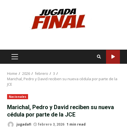
Skip
to
content
PRIMARY
MENU
Home
2026
febrero
3
Marichal, Pedro y David reciben su nueva cédula por parte de la
JCE
Nacionales
Marichal, Pedro y David reciben su nueva
cédula por parte de la JCE
jugadafi
febrero 3, 2026
1 min read