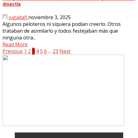
dinastía
jugadafi
noviembre 3, 2025
Algunos peloteros ni siquiera podían creerlo. Otros
trataban de asimilarlo y todos festejaban más que
ninguna otra...
Read More
Posts
Previous
1
2
3
4
5
6
…
23
Next
pagination