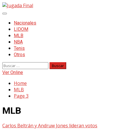
Skip
to
Primary
content
Menu
Nacionales
LIDOM
MLB
NBA
Tenis
Otros
Buscar:
Ver Online
Home
MLB
Page 3
MLB
Carlos Beltrán y Andruw Jones lideran votos